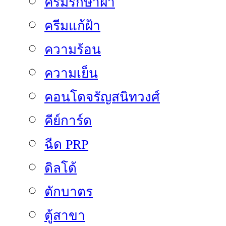
ครีมรักษาฝ้า
ครีมแก้ฝ้า
ความร้อน
ความเย็น
คอนโดจรัญสนิทวงศ์
คีย์การ์ด
ฉีด PRP
ดิลโด้
ตักบาตร
ตู้สาขา