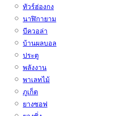
ทัวร์ฮ่องกง
นาฬิกายาม
บีควอล่า
บ้านผลบอล
ประตู
พลังงาน
พาเลทไม้
ภูเก็ต
ยางซอฟ