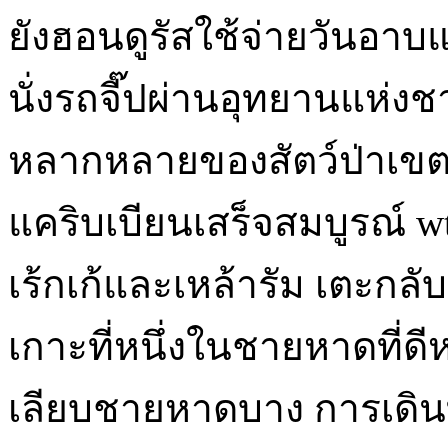
ยังฮอนดูรัสใช้จ่ายวันอาบแ
นั่งรถจี๊ปผ่านอุทยานแห่งช
หลากหลายของสัตว์ป่าเขตร้
แคริบเบียนเสร็จสมบูรณ์ w
เร้กเก้และเหล้ารัม เตะกลั
เกาะที่หนึ่งในชายหาดที่ดีหร
เลียบชายหาดบาง การเดินท