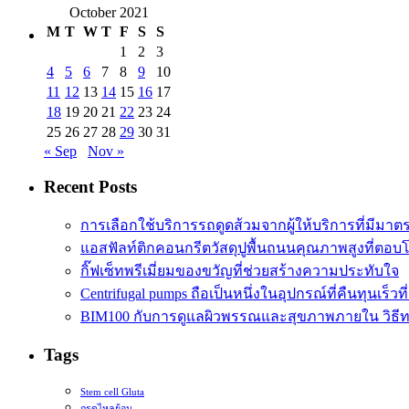
October 2021
M
T
W
T
F
S
S
1
2
3
4
5
6
7
8
9
10
11
12
13
14
15
16
17
18
19
20
21
22
23
24
25
26
27
28
29
30
31
« Sep
Nov »
Recent Posts
การเลือกใช้บริการรถดูดส้วมจากผู้ให้บริการที่มีมา
แอสฟัลท์ติกคอนกรีตวัสดุปูพื้นถนนคุณภาพสูงที่ตอบ
กิ๊ฟเซ็ทพรีเมี่ยมของขวัญที่ช่วยสร้างความประทับใจ
Centrifugal pumps ถือเป็นหนึ่งในอุปกรณ์ที่คืนทุนเร็วที่
BIM100 กับการดูแลผิวพรรณและสุขภาพภายใน วิธีทา
Tags
Stem cell Gluta
กรดไหลย้อน