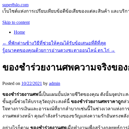
super8slo.com
เว็บไซต์แห่งการเปรียบเทียบข้อดีข้อเสียของแต่ละสินค้า และบริก
Skip to content
Home
←
ที่พักด่านช้างวิธีที่ช่วยให้คุณได้รับข้อเสนอที่ดีที่สุด
รู้อนาคตของคุณด้วยการอ่านดวงชะตาออนไลน์ ดร.ไก่
→
ของชำร่วยงานศพความจริงของ
Posted on
10/22/2021
by
admin
ของชำร่วยงานศพ
นี้เป็นแผนบั้นปลายชีวิตของคุณ ดังนั้นจุดประ
ขั้นสูงนี้ช่วยให้บรรลุวัตถุประสงค์นี้
ของชำร่วยงานศพราคาถูก
ส่
ใจทางการเงินและอารมณ์ที่ยากลำบากเช่นนี้ในช่วงเวลาแห่งกา
งานศพล่วงหน้า คุณกำลังสร้างของขวัญแห่งความรักอันทรงพลั
อย่างไรก็ตาม
ของชำร่วยงานศพ
เมื่อทำงานเพื่อสร้างกลยุทธ์กา