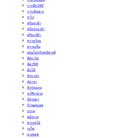
การฉีด PRP
การเดินทาง
กำไร
ครีมทาฝ้า
ครีมรักษาฝ้า
ครีมแก้ฝ้า
ความร้อน
ความเย็น
คอนโดจรัญสนิทวงศ์
คีย์การ์ด
ฉีด PRP
ดิลโด้
ตักบาตร
ตู้สาขา
ทัวร์ฮ่องกง
นาฬิกายาม
บีควอล่า
บ้านผลบอล
ประตู
พลังงาน
พาเลทไม้
ภูเก็ต
ยางซอฟ