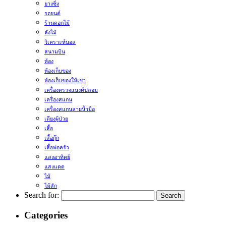
ยางซิ่ง
รถยนต์
ร้านดอกไม้
ลังไม้
วิเคราะห์บอล
สนามบิน
ห้อง
ห้องเก็บของ
ห้องเก็บของให้เช่า
เครื่องตรวจแบงค์ปลอม
เครื่องสแกน
เครื่องสแกนลายนิ้วมือ
เตียงผู้ป่วย
เสื้อ
เสื้อกุ๊ก
เสื้อพ่อครัว
แสงอาทิตย์
แสงแดด
ไม้
ไม้สัก
Search for:
Categories