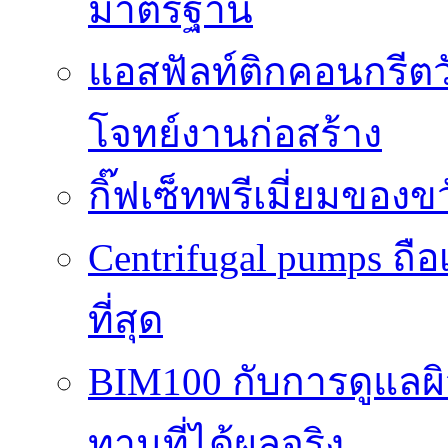
มาตรฐาน
แอสฟัลท์ติกคอนกรีตว
โจทย์งานก่อสร้าง
กิ๊ฟเซ็ทพรีเมี่ยมของ
Centrifugal pumps ถือ
ที่สุด
BIM100 กับการดูแลผ
ทานที่ได้ผลจริง