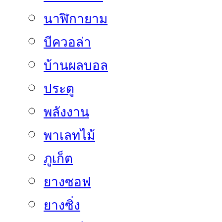
นาฬิกายาม
บีควอล่า
บ้านผลบอล
ประตู
พลังงาน
พาเลทไม้
ภูเก็ต
ยางซอฟ
ยางซิ่ง