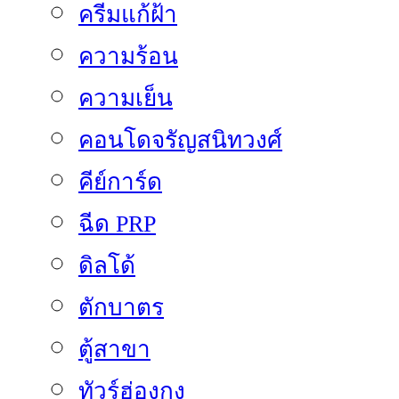
ครีมแก้ฝ้า
ความร้อน
ความเย็น
คอนโดจรัญสนิทวงศ์
คีย์การ์ด
ฉีด PRP
ดิลโด้
ตักบาตร
ตู้สาขา
ทัวร์ฮ่องกง