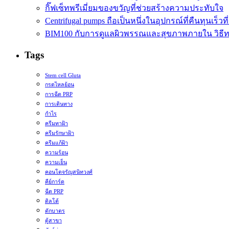
กิ๊ฟเซ็ทพรีเมี่ยมของขวัญที่ช่วยสร้างความประทับใจ
Centrifugal pumps ถือเป็นหนึ่งในอุปกรณ์ที่คืนทุนเร็วที่
BIM100 กับการดูแลผิวพรรณและสุขภาพภายใน วิธีทา
Tags
Stem cell Gluta
กรดไหลย้อน
การฉีด PRP
การเดินทาง
กำไร
ครีมทาฝ้า
ครีมรักษาฝ้า
ครีมแก้ฝ้า
ความร้อน
ความเย็น
คอนโดจรัญสนิทวงศ์
คีย์การ์ด
ฉีด PRP
ดิลโด้
ตักบาตร
ตู้สาขา