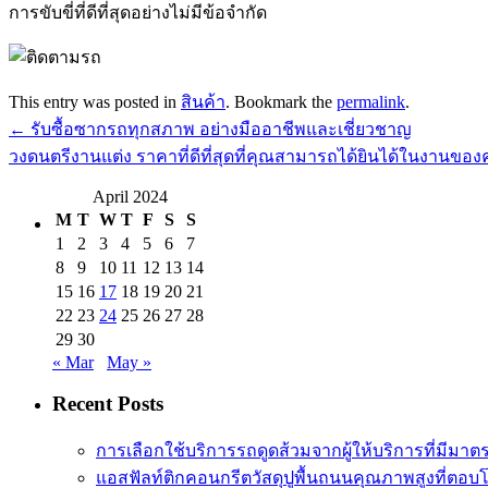
การขับขี่ที่ดีที่สุดอย่างไม่มีข้อจำกัด
This entry was posted in
สินค้า
. Bookmark the
permalink
.
←
รับซื้อซากรถทุกสภาพ อย่างมืออาชีพและเชี่ยวชาญ
วงดนตรีงานแต่ง ราคาที่ดีที่สุดที่คุณสามารถได้ยินได้ในงานของคุ
April 2024
M
T
W
T
F
S
S
1
2
3
4
5
6
7
8
9
10
11
12
13
14
15
16
17
18
19
20
21
22
23
24
25
26
27
28
29
30
« Mar
May »
Recent Posts
การเลือกใช้บริการรถดูดส้วมจากผู้ให้บริการที่มีมา
แอสฟัลท์ติกคอนกรีตวัสดุปูพื้นถนนคุณภาพสูงที่ตอบ