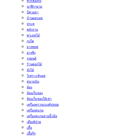
ทัวร์ฮ่องกง
นาฬิกายาม
บีควอล่า
บ้านผลบอล
ประตู
พลังงาน
พาเลทไม้
ภูเก็ต
ยางซอฟ
ยางซิ่ง
รถยนต์
ร้านดอกไม้
ลังไม้
วิเคราะห์บอล
สนามบิน
ห้อง
ห้องเก็บของ
ห้องเก็บของให้เช่า
เครื่องตรวจแบงค์ปลอม
เครื่องสแกน
เครื่องสแกนลายนิ้วมือ
เตียงผู้ป่วย
เสื้อ
เสื้อกุ๊ก