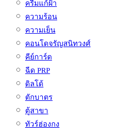
ครีมแก้ฝ้า
ความร้อน
ความเย็น
คอนโดจรัญสนิทวงศ์
คีย์การ์ด
ฉีด PRP
ดิลโด้
ตักบาตร
ตู้สาขา
ทัวร์ฮ่องกง