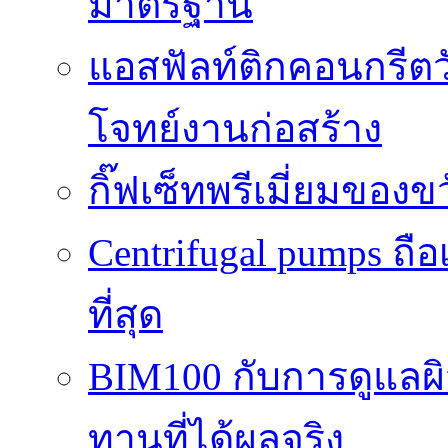
มาตรฐาน
แอสฟัลท์ติกคอนกรีตว
โจทย์งานก่อสร้าง
กิ๊ฟเซ็ทพรีเมี่ยมของ
Centrifugal pumps ถือ
ที่สุด
BIM100 กับการดูแลผ
ทานที่ได้ผลจริง