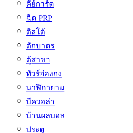
คีย์การ์ด
ฉีด PRP
ดิลโด้
ตักบาตร
ตู้สาขา
ทัวร์ฮ่องกง
นาฬิกายาม
บีควอล่า
บ้านผลบอล
ประตู