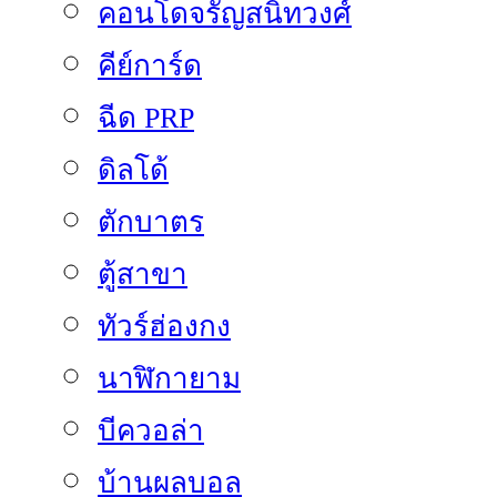
คอนโดจรัญสนิทวงศ์
คีย์การ์ด
ฉีด PRP
ดิลโด้
ตักบาตร
ตู้สาขา
ทัวร์ฮ่องกง
นาฬิกายาม
บีควอล่า
บ้านผลบอล