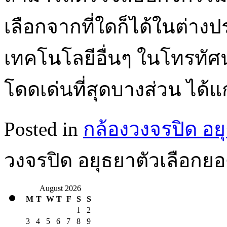
เลือกจากที่ใดก็ได้ในต่า
เทคโนโลยีอื่นๆ ในโทรทัศน์
โดดเด่นที่สุดบางส่วน ได้
Posted in
กล้องวงจรปิด อย
วงจรปิด อยุธยาตัวเลือกยอ
August 2026
M
T
W
T
F
S
S
1
2
3
4
5
6
7
8
9