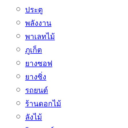
ประตู
พลังงาน
พาเลทไม้
ภูเก็ต
ยางซอฟ
ยางซิ่ง
รถยนต์
ร้านดอกไม้
ลังไม้