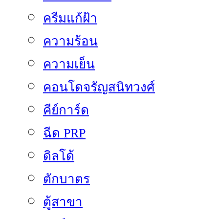
ครีมแก้ฝ้า
ความร้อน
ความเย็น
คอนโดจรัญสนิทวงศ์
คีย์การ์ด
ฉีด PRP
ดิลโด้
ตักบาตร
ตู้สาขา