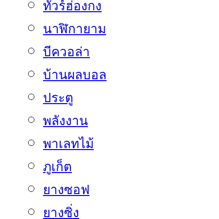
ทัวร์ฮ่องกง
นาฬิกายาม
บีควอล่า
บ้านผลบอล
ประตู
พลังงาน
พาเลทไม้
ภูเก็ต
ยางซอฟ
ยางซิ่ง