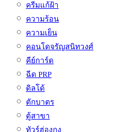
ครีมแก้ฝ้า
ความร้อน
ความเย็น
คอนโดจรัญสนิทวงศ์
คีย์การ์ด
ฉีด PRP
ดิลโด้
ตักบาตร
ตู้สาขา
ทัวร์ฮ่องกง