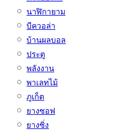
นาฬิกายาม
บีควอล่า
บ้านผลบอล
ประตู
พลังงาน
พาเลทไม้
ภูเก็ต
ยางซอฟ
ยางซิ่ง