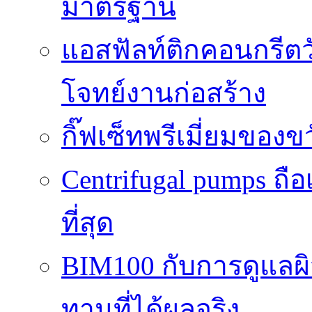
มาตรฐาน
แอสฟัลท์ติกคอนกรีตว
โจทย์งานก่อสร้าง
กิ๊ฟเซ็ทพรีเมี่ยมของ
Centrifugal pumps ถือ
ที่สุด
BIM100 กับการดูแลผ
ทานที่ได้ผลจริง