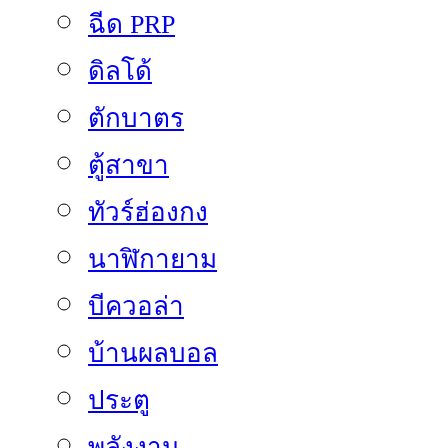
ฉีด PRP
ดิลโด้
ตักบาตร
ตู้สาขา
ทัวร์ฮ่องกง
นาฬิกายาม
บีควอล่า
บ้านผลบอล
ประตู
พลังงาน