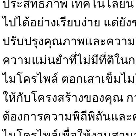
ประสิทธิภาพ เทคโนโลยีนี้ไ
ไปได้อย่างเรียบง่าย แต่ยัง
ปรับปรุงคุณภาพและความแ
ความแม่นยำที่ไม่มีที่ติใ
ไมโครไพล์ ตอกเสาเข็มไม
ให้กับโครงสร้างของคุณ 
ต้องการความพิถีพิถันแล
ไมโครไพล์เพื่อให้งานสาม