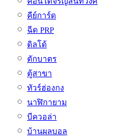
คอนโดจรัญสนิทวงศ์
คีย์การ์ด
ฉีด PRP
ดิลโด้
ตักบาตร
ตู้สาขา
ทัวร์ฮ่องกง
นาฬิกายาม
บีควอล่า
บ้านผลบอล