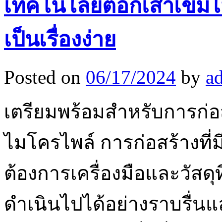
เทคโนโลยีตอกเสาเข็มไม
เป็นเรื่องง่าย
Posted on
06/17/2024
by
a
เตรียมพร้อมสำหรับการก่อ
ไมโครไพล์ การก่อสร้างที
ต้องการเครื่องมือและวัสดุ
ดำเนินไปได้อย่างราบรื่