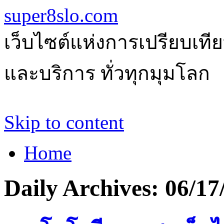
super8slo.com
เว็บไซต์แห่งการเปรียบเทีย
และบริการ ทั่วทุกมุมโลก
Skip to content
Home
Daily Archives:
06/17