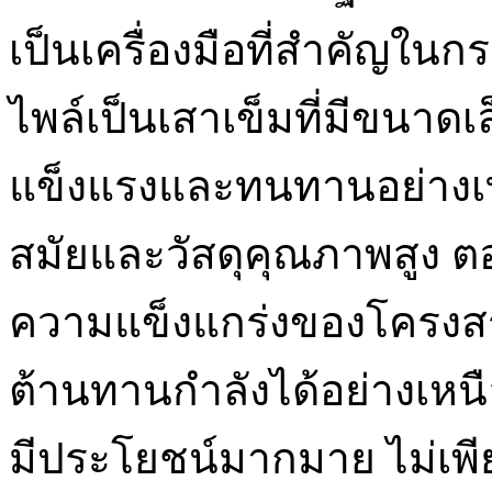
เป็นเครื่องมือที่สำคัญใน
ไพล์เป็นเสาเข็มที่มีขนาดเ
แข็งแรงและทนทานอย่างเท่
สมัยและวัสดุคุณภาพสูง ต
ความแข็งแกร่งของโครงสร
ต้านทานกำลังได้อย่างเหนื
มีประโยชน์มากมาย ไม่เพี