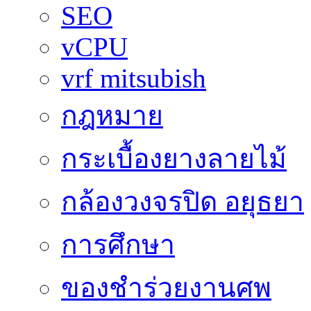
SEO
vCPU
vrf mitsubish
กฎหมาย
กระเบื้องยางลายไม้
กล้องวงจรปิด อยุธยา
การศึกษา
ของชำร่วยงานศพ