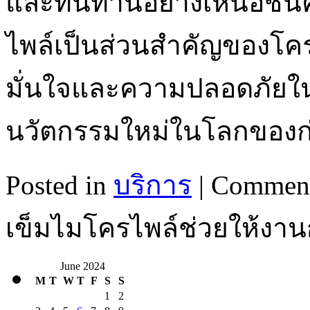
และทนทานอย่างเหนือชั้น
ไพล์เป็นส่วนสำคัญของโค
มั่นใจและความปลอดภัยใ
นวัตกรรมใหม่ในโลกของก
Posted in
บริการ
|
Comment
เข็มไมโครไพล์ช่วยให้งานก่
June 2024
M
T
W
T
F
S
S
1
2