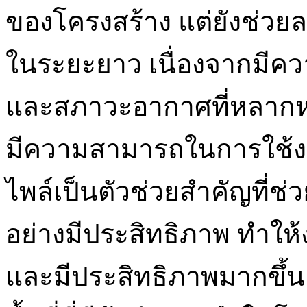
ของโครงสร้าง แต่ยังช่วย
ในระยะยาว เนื่องจากมี
และสภาวะอากาศที่หลากหลา
มีความสามารถในการใช้งา
ไพล์เป็นตัวช่วยสำคัญที่ช่
อย่างมีประสิทธิภาพ ทำให้
และมีประสิทธิภาพมากขึ้น 