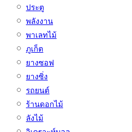
ประตู
พลังงาน
พาเลทไม้
ภูเก็ต
ยางซอฟ
ยางซิ่ง
รถยนต์
ร้านดอกไม้
ลังไม้