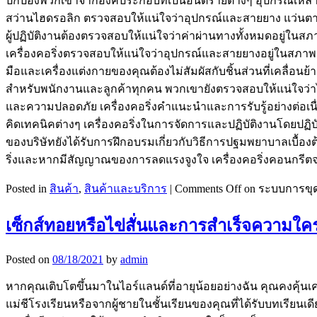
ปกป้องพวกเขาจากองค์ประกอบที่เป็นอันตรายต่างๆ อุปกรณ์เหล่า
สว่านไฮดรอลิก ตรวจสอบให้แน่ใจว่าอุปกรณ์และสายยาง แว่นตานิ
ผู้ปฏิบัติงานต้องตรวจสอบให้แน่ใจว่าค่าผ่านทางทั้งหมดอยู่ในสภ
เครื่องคอริ่งตรวจสอบให้แน่ใจว่าอุปกรณ์และสายยางอยู่ในสภาพกา
มือและเครื่องแต่งกายของคุณต้องไม่สัมผัสกับชิ้นส่วนที่เคลื่อนย้
สำหรับพนักงานและลูกค้าทุกคน พวกเขายังตรวจสอบให้แน่ใจว่
และความปลอดภัย เครื่องคอริ่งคำแนะนำและการรับรู้อย่างต่อเน
คิดเทคนิคต่างๆ เครื่องคอริ่งในการจัดการและปฏิบัติงานโดย
ของบริษัทยังได้รับการฝึกอบรมเกี่ยวกับวิธีการปฐมพยาบาลเบื้อ
ริ่งและหากมีสัญญาณของการลดแรงจูงใจ เครื่องคอริ่งคอนกรีตจ
Posted in
สินค้า
,
สินค้าและบริการ
|
Comments Off
on ระบบการขุ
เซ็กส์ทอยหรือไข่สั่นและการสำเร็จความใคร
Posted on
08/18/2021
by
admin
หากคุณเติบโตขึ้นมาในไอร์แลนด์ที่อายุน้อยอย่างฉัน คุณคงคุ้นเคย
แม่ชีโรงเรียนหรือจากผู้ชายในชั้นเรียนของคุณที่ได้รับบทเรียนเ