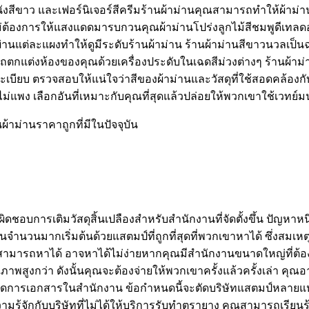
นผนังสีขาว และเฟอร์นิเจอร์สีครีมร้านผ้าม่านคุณสามารถทำให้ผ้าม่าน
ม่ต้องการให้แสงแดดมารบกวนคุณผ้าม่านโปร่งลูกไม้สีชมพูดีเทลดอกไ
่านแต่ละแผงทำให้ดูมีระดับร้านผ้าม่าน ร้านผ้าม่านสีขาวนวลเป็น
ารถตกแต่งห้องของคุณด้วยเครื่องประดับในเฉดสีม่วงต่างๆ ร้านผ้
นระเบียบ ตรวจสอบให้แน่ใจว่าสีของผ้าม่านและวัสดุที่ใช้สอดคล้องก
ม่แพง เลือกอันที่เหมาะกับคุณที่สุดแล้วปล่อยให้พวกเขาใช้เวทย์ม
ผ้าม่านราคาถูกที่มีในปัจจุบัน
ับผิดชอบการเติมวัสดุสิ้นเปลืองสำหรับสำนักงานที่จัดตั้งขึ้น ปัญ
านจำนวนมากเริ่มต้นด้วยแสตมป์ที่ถูกที่สุดที่พวกเขาหาได้ ซึ่งส
คุณสามารถหาได้ อาจหาได้ไม่ง่ายหากคุณมีสำนักงานขนาดใหญ่ที่ต้
พสูงกว่า ดังนั้นคุณจะต้องจ่ายให้พวกเขาครั้งแล้วครั้งเล่า คุณอา
ีจัดการเอกสารในสำนักงาน ข้อกำหนดนี้จะตัดบริษัทแสตมป์หลายแห
รู้จักกับบริษัทที่ไม่ได้ให้บริการรับทำตรายาง คุณสามารถเรียนรู้