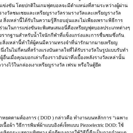
ข่งขัน โดยปกติในเกมฟุตบอลจะมีตำแหน่งที่สามระหว่างผู้ผ่าน
งแดงรางวัลชมเชยและเหรียญรางวัลรวมรางวัลและเหรียญรางวัล
่งเหล่านี้ได้รับในความรู้สึกอบอุ่นและไม่เพียงเพราะพิธีการ
นร่วมในการแข่งขันจะพิเศษเสมอนี่คือเหรียญฟุตบอลประเภทต่างๆ
งรากฐานสำหรับน้ำใจนักกีฬาที่แข็งแกร่งและการชื่นชมซึ่งกัน
ะสิ่งเหล่านี้ทำให้ผู้คนมีความทรงจำที่น่ารักมากมายเหรียญ
่งในไม่กี่คนที่สร้างแรงบันดาลใจที่ได้รับรางวัลในรูปแบบรับทํา
ื่นเมื่อคุณบอกเล่าเรื่องราวอันน่าทึ่งเบื้องหลังรางวัลเหล่านั้น
รถวางไว้ในกล่องเงาเหรียญรางวัล เฟรม หรือในตู้ยึด
รียกว่าหยดตามต้องการ ( DOD ) กล่าวคือ ทำงานบนหลักการ “เฉพาะ
นื้อผ้า วิธีการพิมพ์ผ้าแบบอิงค์เจ็ทแบบ Piezoelectric DOD: ใช้
ื่อผลิตกระแสตามทิศทาง ข้อดีของการใช้วิธีนี้คือเป็นการกำหนด