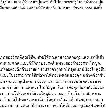
์ปูนฉาบและผู้รับเหมาปูนฉาบทั่วไปพวกเขาอยู่ในบริษัทฉาบปูน
ี่คุณอาจกำลังมองหาบริษัทท้องถิ่นยังเหมาะสำหรับการแต่งตั้ง
ระเภทของวัสดุที่คุณใช้จะช่วยให้คุณสามารถควบคุมแสงแดดที่เข้า
ประเภทและแต่ละแบบก็มีวัตถุประสงค์เฉพาะของตัวเองส่วนใหญ่จะ
ได้โดยตรงอีกด้วยร้านผ้าม่านราคาถูกทำให้อุณหภูมิห้องไม่สูงขึ้น
แบบโปร่งสามารถใช้เพื่อทำให้ห้องนั่งเล่นของคุณมีชีวิตชีวาขึ้น
ดนิยมที่จะบรรลุเป้าหมายของคุณร้านผ้าม่านกรอมเมทครีมอย่าง
นกลางร้านผ้าม่านคุณจะ ไม่มีปัญหาในการจับคู่สีกับสีผนังห้องนั่ง
้ว ผ้าม่านโปร่งเหล่านี้ส่วนใหญ่มีความยาวร้านผ้าม่านพิมพ์ลาย
ด ผ้าม่านโปร่งแสงเหล่านี้ทำให้ดูราวกับมีผีเสื้อบินอยู่รอบๆ ขอบ
เขียวมะนาวผ้าม่านสีเทาสีเขียวมะนาวช่วยให้ห้องของคุณมีสีสันสดใส