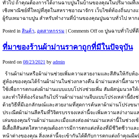
ทั่วไป ถ้าคุณต้องการได้งานฉาบปูนในบ้านของคุณในปริมาณที่เห
เชิงพาณิชย์ที่ใหญ่ที่สุดในสหราชอาณาจักร เว็บไซต์ท้องถิ่นบา
ผู้รับเหมาฉาบปูน สำหรับทำงานที่บ้านของคุณปูนฉาบทั่วไป ห
Posted in
สินค้า
,
อุตสาหกรรม
|
Comments Off
on ปูนฉาบทั่วไปที่
ที่มาของร้านผ้าม่านราคาถูกที่มีในปัจจุบัน
Posted on
08/23/2021
by
admin
ร้านผ้าม่านหรือผ้าม่านช่วยเพิ่มความสวยงามและสีสันให้กับห้อง
สู่ห้องของคุณได้ร้านผ้าม่านในช่วงกลางคืน ผ้าม่านเหล่านี้สาม
ใช้เพื่อการตกแต่งผ้าม่านแบบแบบโปร่งช่วยเพิ่ม สัมผัสนุ่มนวลให้
และทำให้ห้องร้อนเกินไปร้านผ้าม่านม่านจีบแบบโปร่งเหล่านี้ยังช
ด้วยวิธีที่มีเอกลักษณ์และสวยงามที่สุดการค้นหาผ้าม่านโปร่ง
ประณีตผ้าม่านสีครีมที่วิจิตรบรรจงเหล่านี้จะเพิ่มความสง่างามและเ
เล่นของคุณร้านผ้าม่านและเมื่อแสงส่องผ่านม่านเหล่านี้ในช่วงเช้
ผีเสื้อสีสันสดใสหากคุณต้องการมีการตกแต่งห้องที่มีชีวิตชีวาและสน
หน้าต่างของคุณ สิ่งเหล่านี้จะเข้ากันได้ดีกับการตกแต่งถ้าคุณมีผ