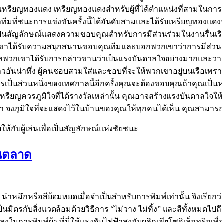
หรียญทองแดง เหรียญทองแดงสำหรับผู้ที่ได้ตำแหน่งที่สามในการแ
ัลทีมที่ชนะการแข่งขันครั้งนี้ได้อันดับสามและได้รับเหรียญทอ
ป็นสัญลักษณ์แสดงความขอบคุณสำหรับการมีส่วนร่วมในงานรื่นเริง สิ
 พวกเขาได้รับความสนุกสนานขอบคุณทีมและบอกพวกเขาว่าการมีส่ว
างวัลพวกเขาได้รับการกล่าวขานว่าเป็นแรงบันดาลใจอย่างมากและวา
ราวอันน่าทึ่ง ผู้คนชอบสวมใส่และชอบที่จะให้พวกเขาอยู่บนเรือเพรา
เป็นส่วนหนึ่งของเทศกาลนี้อีกครั้งคุณจะต้องขอบคุณถ้าคุณเป็นหนึ
หรียญควรภูมิใจที่ได้รางวัลเหล่านั้น คุณอาจสร้างแรงบันดาลใจให้ผู้อ
พวกเขา จงภูมิใจที่จะแสดงไว้ในบ้านของคุณให้ทุกคนได้เห็น คุณสามา
ห้กับผู้เล่นเพื่อเป็นสัญลักษณ์แห่งชัยชนะ
ในตลาด
OD นำหมึกหรือสีย้อมหยดเมื่อจำเป็นสำหรับการพิมพ์เท่านั้น จึงเ
ิตรกับสิ่งแวดล้อมด้วยวิธีการ “ไม่วาง ไม่ทิ้ง” และสีทั้งหมดไปถึงเ
นการพิมพ์ผ้า ที่นี่ใช้แรงดันไฟฟ้าสูงกับผลึกเพียโซอิเล็กทริกเพ