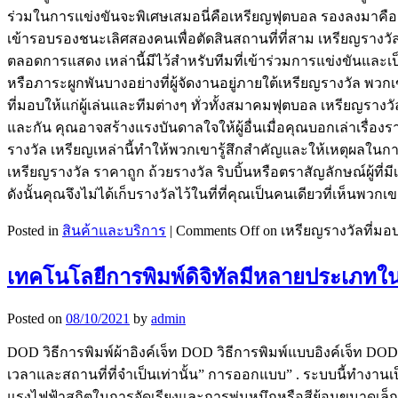
ร่วมในการแข่งขันจะพิเศษเสมอนี่คือเหรียญฟุตบอล รองลงมาคือเ
เข้ารอบรองชนะเลิศสองคนเพื่อตัดสินสถานที่ที่สาม เหรียญรางว
ตลอดการแสดง เหล่านี้มีไว้สำหรับทีมที่เข้าร่วมการแข่งขันและเ
หรือภาระผูกพันบางอย่างที่ผู้จัดงานอยู่ภายใต้เหรียญรางวัล
ที่มอบให้แก่ผู้เล่นและทีมต่างๆ ทั่วทั้งสมาคมฟุตบอล เหรียญร
และกัน คุณอาจสร้างแรงบันดาลใจให้ผู้อื่นเมื่อคุณบอกเล่าเรื่อง
รางวัล เหรียญเหล่านี้ทำให้พวกเขารู้สึกสำคัญและให้เหตุผลในการ
เหรียญรางวัล ราคาถูก ถ้วยรางวัล ริบบิ้นหรือตราสัญลักษณ์ผู้ที่มีเ
ดังนั้นคุณจึงไม่ได้เก็บรางวัลไว้ในที่ที่คุณเป็นคนเดียวที่เห็น
Posted in
สินค้าและบริการ
|
Comments Off
on เหรียญรางวัลที่มอบใ
เทคโนโลยีการพิมพ์ดิจิทัลมีหลายประเภท
Posted on
08/10/2021
by
admin
DOD วิธีการพิมพ์ผ้าอิงค์เจ็ท DOD วิธีการพิมพ์แบบอิงค์เจ็ท D
เวลาและสถานที่ที่จำเป็นเท่านั้น” การออกแบบ” . ระบบนี้ทำงานเป็นม
แรงไฟฟ้าสถิตในการจัดเรียงและการพ่นหมึกหรือสีย้อมขนาดเล็กลงใ