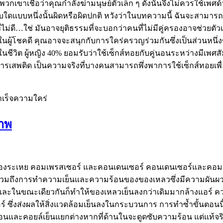
วกเขาเชื่อว่าคุณกำลังฆ่ามนุษย์ตัวเล็ก ๆ ดังนั้นจึงไม่ควรใช้เพ
บบใดแบบหนึ่งนั้นผิดหรือผิดปกติ หวังว่าในบทความนี้ ฉันจะสามารถอ
่ไม่ดี…ใช่ มันอาจยุติธรรมที่จะบอกว่าคนที่ไม่มีคู่ครองอาจช่วยตัวเ
งในผู้โชคดี คุณอาจจะสนุกกับการใคร่ครวญร่วมกันซึ่งเป็นส่วนหนึ่ง
นชีวิต ผู้หญิง 40% ยอมรับว่าใช้เซ็กส์ทอยกับคู่นอนระหว่างมีเพศ
ารเสพติด เป็นความจริงที่บางคนสามารถพึ่งพาการใช้เซ็กส์ทอยเพื่อถ
ำเร็จความใคร่
ภาพ
เครื่องระเหย คอมเพรสเซอร์ และคอนเดนเซอร์ คอนเดนเซอร์และคอ
งรวมถึงการทำความเย็นและความร้อนของของเหลวซึ่งมีความผันผวนสูง
น และในขณะเดียวกันก็ทำให้ของเหลวเย็นลงกว่าเดิมมากล้างแอร์ 
ร์ ซึ่งส่งผลให้สิ่งแวดล้อมเย็นลงในกระบวนการ การทำซ้ำขั้นตอนนี
ร้อนและคอยล์เย็นแยกต่างหากที่ด้านในจะดูดซับความร้อน แต่แท้จร