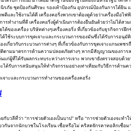
นี้ได้รับการแนะนำโดยมาตรฐานของรัฐในท้องถิ่นหรือรัฐบาลกลาง อ
รภัย ชุดป้องกันศีรษะ รองเท้าป้องกัน อุปกรณ์ป้องกันการได้ยิ
าพดีและใช้งานได้ดี เครื่องคอริ่งพวกเขาต้องดูด้วยว่าเครื่องมือไ
รทำงานที่ดี เครื่องคอริ่งผู้ดำเนินการต้องยืนยันด้วยว่าไม่ได้
ายได้ของเครื่อง บริษัทต่างๆเครื่องคอริ่ง ที่เกี่ยวข้องกับธุรกิจ
าได้ใช้ระบบการขุดเจาะและกระบวนการของมันซึ่งได้รับการอนุ
ื่องเกี่ยวกับกระบวนการต่างๆ ที่เกี่ยวข้องกับการขุดเจาะแกนเพ
ปฏิบัติตามมาตรการด้านความปลอดภัยต่างๆ หากมีสัญญาณของการล
งต้นแก่ผู้ที่ได้รับผลกระทบระหว่างการเจาะ พวกเขายังตรวจสอบด้
ะได้รับการสนับสนุนให้ทำกิจกรรมอย่างเท่าเทียมกับวิธีการด้า
ดเจาะและกระบวนการทำงานของเครื่องคอริ่ง
่
กับวลีที่ว่า “การช่วยตัวเองเป็นบาป” หรือ “การช่วยตัวเองจะทำให้
ดียวกันจากนักบวชในโรงเรียน เชื่อหรือไม่ คริสตจักรคาทอลิกเชื่อมา