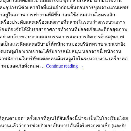
ุปกรณ์ที่ต้องสวมใส่ออก เช่น ชุดที่สวมใส่สบาย ก่อนใช้งาน
น และอุปกรณ์ช่วยหายใจที่แม่นยำก่อนขั้นตอนการขุดเจาะแกนเพชร
ฟฟ้าอยู่ในสภาพการทำงานที่ดีขึ้น ก่อนใช้งานสว่านไฮดรอลิก
สวมเครื่องประดับและเครื่องแต่งกายที่หลวมในระหว่างกระบวนการ
การฝึกซ้อมต้องจัดให้มีบรรยากาศการทำงานที่ปลอดภัยและดีต่อสุขภาพ
มัติอย่างกว้างขวางจากคณะกรรมการแผนการจัดการด้านสุขภาพ
ชรถือเป็นแนวคิดและอธิบายให้พนักงานของบริษัททราบ พวกเขายัง
ดแรงจูงใจ พวกเขาจะได้รับการสนับสนุน นอกจากนี้ พนักงาน
วยว่าพนักงานในบริษัทแต่ละคนมีแรงจูงใจในระหว่างงาน เครื่องคอ
นความปลอดภัยทั้งหมด …
Continue reading
→
คุณตาบอด” ครั้งแรกที่คุณได้ยินเรื่องนี้น่าจะเป็นในโรงเรียนโดย
นานแล้วว่าการช่วยตัวเองเป็นบาป อันที่จริงพวกเขาเชื่อ (และยัง